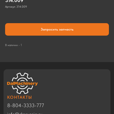
314.009
Артикул:
314.009
Запросить запчасть
КОНТАКТЫ
8-804-3333-777
В наличии - 1
info@dmrussia.ru
Хабаровский район, с. Тополево, ул.
Прогрессивная, 27
© 2017-2026
КАТАЛОГ
Экскаваторы
Бульдозеры
Фронтальные погрузчики
Автогрейдеры
Дорожные катки
Техника в Благовещенске
Спецтехника HYUNDAI
Спецтехника SHACMAN
Спецтехника ZOOMLION