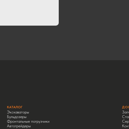
КАТАЛОГ
ДО
Экскаваторы
Зап
Бульдозеры
Ста
Фронтальные погрузчики
Сер
Автогрейдеры
Кон