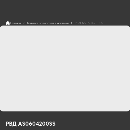
Главная
Каталог запчастей в наличии
РВД AS0604200SS
РВД AS0604200SS