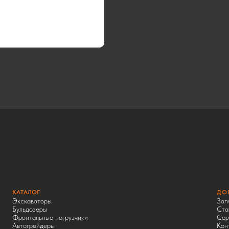
КАТАЛОГ
ДО
Экскаваторы
Зап
Бульдозеры
Ста
Фронтальные погрузчики
Сер
Автогрейдеры
Кон