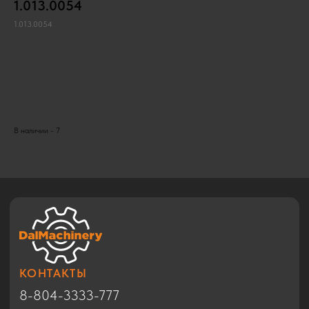
1.013.0054
1.013.0054
Запросить запчасть
КОНТАКТЫ
8-804-3333-777
В наличии - 7
info@dmrussia.ru
Хабаровский район, с. Тополево, ул.
Прогрессивная, 27
© 2017-2026
КАТАЛОГ
Экскаваторы
Бульдозеры
Фронтальные погрузчики
Автогрейдеры
Дорожные катки
Техника в Благовещенске
Спецтехника HYUNDAI
Спецтехника SHACMAN