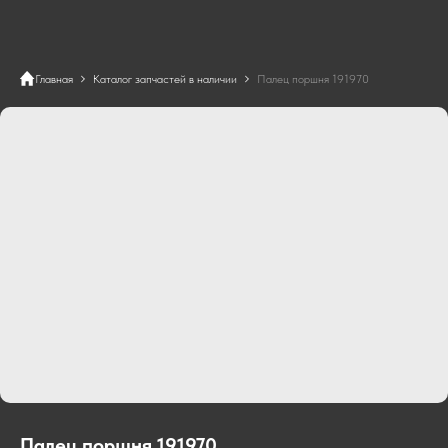
Главная
Каталог запчастей в наличии
Палец поршня 191970
Палец поршня 191970