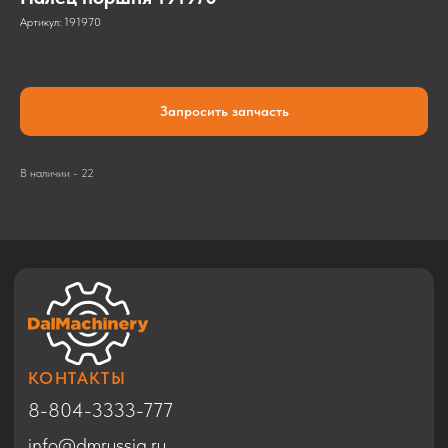
Артикул:
191970
Запросить запчасть
КОНТАКТЫ
8-804-3333-777
В наличии - 22
info@dmrussia.ru
Хабаровский район, с. Тополево, ул.
Прогрессивная, 27
© 2017-2026
КАТАЛОГ
Экскаваторы
Бульдозеры
Фронтальные погрузчики
Автогрейдеры
Дорожные катки
Техника в Благовещенске
Спецтехника HYUNDAI
Спецтехника SHACMAN
Спецтехника ZOOMLION