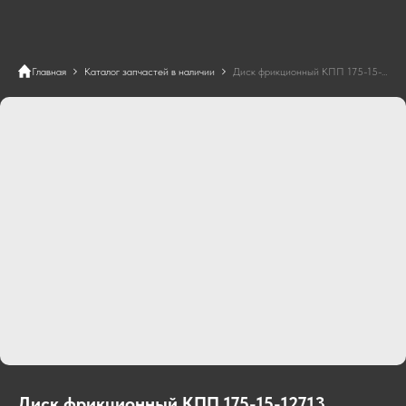
Главная
Каталог запчастей в наличии
Диск фрикционный КПП 175-15-12713
Диск фрикционный КПП 175-15-12713