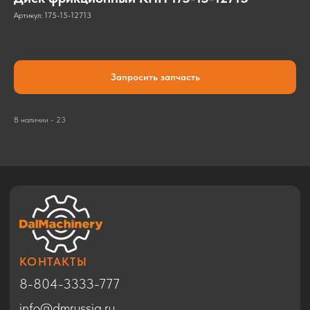
Артикул:
175-15-12713
Запросить запчасть
КОНТАКТЫ
8-804-3333-777
В наличии - 23
info@dmrussia.ru
Хабаровский район, с. Тополево, ул.
Прогрессивная, 27
© 2017-2026
КАТАЛОГ
Экскаваторы
Бульдозеры
Фронтальные погрузчики
Автогрейдеры
Дорожные катки
Техника в Благовещенске
Спецтехника HYUNDAI
Спецтехника SHACMAN
Спецтехника ZOOMLION