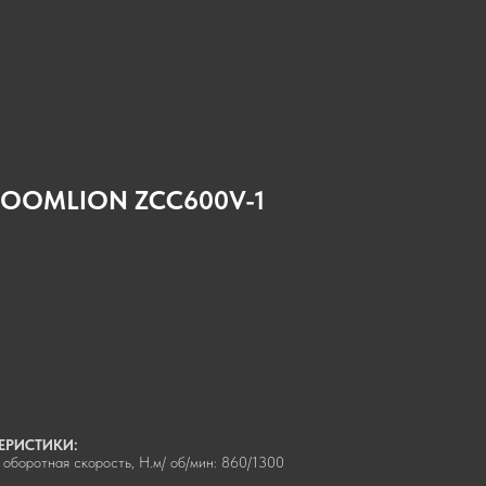
 ZOOMLION ZCC600V-1
ЕРИСТИКИ:
 оборотная скорость, Н.м/ об/мин: 860/1300