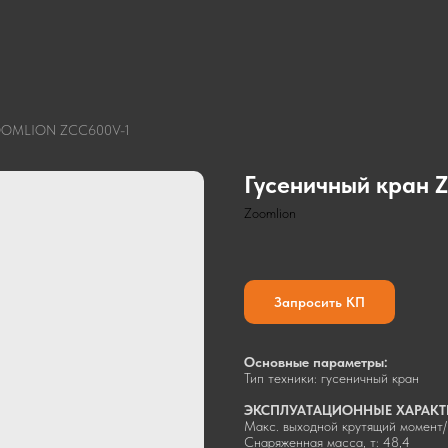
ZOOMLION ZCC600V-1
Гусеничный кран
Zoomlion
Запросить КП
Основные параметры:
Тип техники: гусеничный кран
ЭКСПЛУАТАЦИОННЫЕ ХАРАКТ
Макс. выходной крутящий момент/
Снаряженная масса, т: 48,4