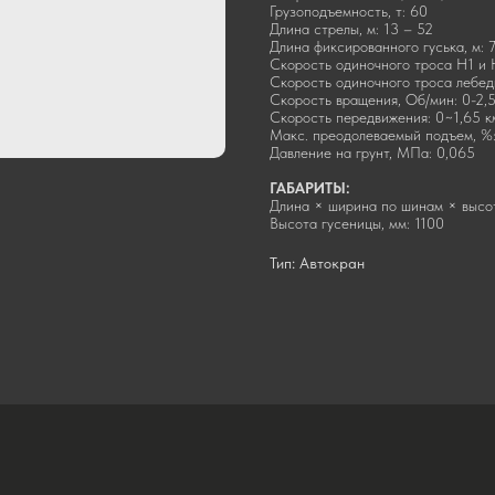
Грузоподъемность, т: 60
Длина стрелы, м: 13 – 52
Длина фиксированного гуська, м: 7
Скорость одиночного троса Н1 и Н
Скорость одиночного троса лебед
Скорость вращения, Об/мин: 0-2,
Скорость передвижения: 0~1,65 к
Макс. преодолеваемый подъем, %
Давление на грунт, МПа: 0,065
ГАБАРИТЫ:
Длина × ширина по шинам × высо
Высота гусеницы, мм: 1100
Тип: Автокран