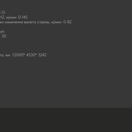
-15
2, м/мин: 0-145
ки изменения вылета стрелы, м/мин: 0-82
5
м/ч
: 30
та, мм: 12000* 4530* 3242